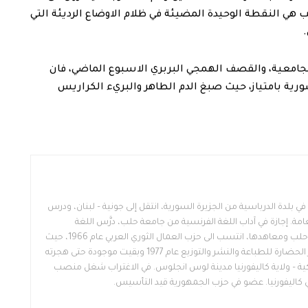
ب هي النقطة الوحيدة المضيئة في ظلام الاوضاع الرديئة التي
الجامعية، والقصف الهمجي البربري الاسبوع الماضي، فان
ية بامتياز، حيث صبغ الدم الطاهر والبريء الكراريس
كاتب وسياسي سوري، مواليد 1948 في بلدة الدرباسية من الجزيرة السورية، انتقل إلى جونية – لبنان، ودرس
العامة. إجازة في آداب اللغة الفرنسية من جامعة حلب، درَّس اللغة
الفرنسية في ثانويات وكليات جامعة حلب ومعاهدها، انتسب الى حزب العمال الثوري العربي عام 1966، حيث
استلم فرع حلب والطبقة. أسس دار الحضارة للطباعة والنشر والتوزيع عام 1977 وبقيت موجودة حتى هجرته
ركية – ولاية كاليفورنيا مدينة لوس انجلوس. في الاغتراب شغل منصب
ي كاليفورنيا. عضو في حزب الجمهورية قيد التأسيس.