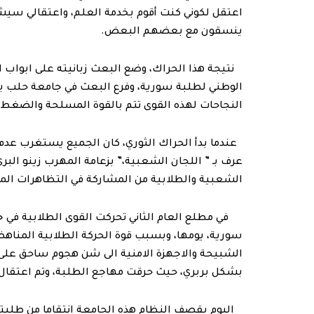
اعتقل لكوني كنت أقوم بخدمة العلم، واعتقالي سيش
ينسقون مع بعضهم البعض.
نتيجة هذا الحراك، وضع البعث زبانيته على ابواب ال
الوطني لطلبة سورية، وفرع البعث في جامعة حلب ي
النجاحات لهذه القوى تتم بالقوة المسلحة والضغط ال
عندما بدأ الحراك الثوري، كان الجميع يستغرب عد
عرف بـ ” اللجان الشعبية،” بزعامة المهرب زينو الب
الشعبية والطلابية من المشاركة في التظاهرات المن
في مطلع العام الثاني تحركت القوى الطلابية في 
سورية، يومها، وبسبب قوة الحركة الطلابية المناهض
الشبيحة والاجهزة الامنية الى شن هجوم ساحق على ا
بشكل بربري، حيث حرقت مهاجع الطلبة، وتم اعتقال 
اليوم يقصف النظام هذه الجامعة انتقاما من طلبتها