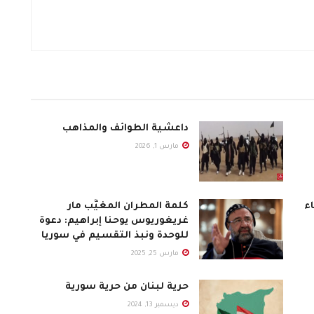
داعشية الطوائف والمذاهب
مارس 1, 2026
ء
كلمة المطران المغيَّب مار
غريغوريوس يوحنا إبراهيم: دعوة
للوحدة ونبذ التقسيم في سوريا
مارس 25, 2025
حرية لبنان من حرية سورية
ديسمبر 13, 2024