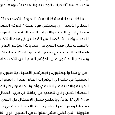
قامت جبهة “الاحزاب الوطنية والتقدمية”، يومها كا
النظام الأسدي ان يستفتي قوة بعث “الحركة التص
معظم لوائح البعث والاحزاب المتحالفة معه، لتفوز 
للبعث، وكنت شخصيا من الفعالين في هذه الانتخابا
بالانقلاب على هذه القوى في انتخابات المؤتمر العا
هذه الانقلاب ليرشح بعض المجموعات “اليسارية” لتح
وسيطر البعثيون على المؤتمر العام الذي انتحب حام
المهنية في حلب الى الإضراب العام، بعد ان انهزم ا
الحزبية والامنية عن انيابهم، وأخذوا يعتقلون كل ال
الحصة الأكبر، وكان للعديد من رفاقنا في حزب العمال
من 4 الى 17 عاماً، وبالطبع شمل الاعتقال ك