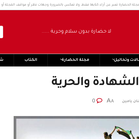
مجلة الحضارة تعبر عن آراء كتابها فقط، ولا تعكس بالضرورة وجهات نظر أو مواقف المجلة أو 
لا حضارة بدون سلام وحرية ..... No civilization without peace and freedom
لات وتحاليل
مجلة الحضارة
الكتاب
شر
لشهادة والحرية
A
0
A
ان يامين