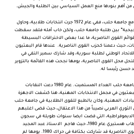
ن من أهم بنودها منع العمل السياسي بين الطلبة والجيش.
هنا كانت بداية مشكلة بعث “الحركة التصحيحية” مع جامعة حلب، ففي عام 1972 جرت انتخابات طلابية، وحاول
حيحية” بين طلبة جامعة حلب، ولكن خاب أمله فلقد سقطت
قوائم القوى الناصرية، ما عدا بعض الاختراقات البسيطة
ت، حيث دعمنا كحزب القوى الناصرية. عندها قام البعثيون
م للاتحاد الوطني لطلبة سورية، وقد شارك سمير التقي في
ل محل القوى الناصرية، يومها نجحت هذه القائمة بالتزوير
د حسن رئيسا له.
من يومها والبعثيون، وأجهزتهم الأمنية، يناصبون جامعة حلب العداء المستميت. عام 1980 دعت النقابات
لبعثيون في مجمل الانتخابات المهنية، هنا كشفت الاجهزة
قيادات المهنية، وكان بالطبع للقوى الطلابية في جامعة حلب
 الثوري العربي نصيباً من هذا الاعتقال، حيث قضى اغلبهم
ل القوى الديموقراطية، التي قضت ايضا سنوات طويلة في سجون
صيدنايا وتدمر وعدرا. تناول حافظ الاسد الحدث في خطاب هستيري عام 1980، حيث هاجم الاستاذ عبد المجيد
منجونة، الذي قضى عشر سنوات في السجن، كون القوى الناصرية قد شاركت بكثافة في حراك 1980. يومها لم