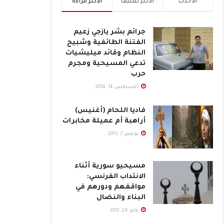
الأحدث
الأكثر تعليقاً
الأكثر قراءة
جرائم بشر يازجي زعيم
الفتنة الطائفية وشبيح
النظام وقائد ميليشيات
تدعي المسيحية ومجرم
حرب
أغسطس 14, 2014
فاديا اللحام (أغنيس)
أراهبة أم عميلة مخابرات
نوفمبر 7, 2013
مسيحيو سورية أثناء
الانتداب الفرنسي:
مواقفهم ودورهم في
البناء والنضال
مايو 26, 2012