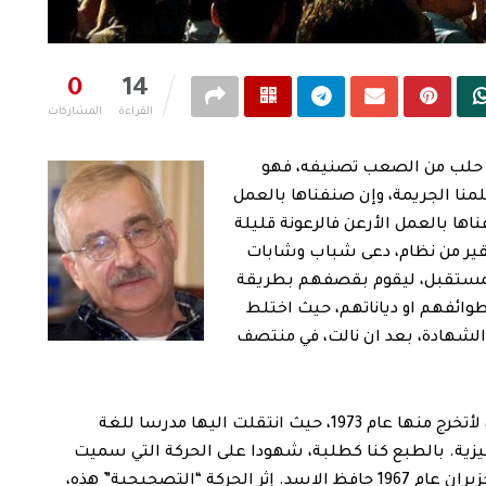
0
14
القراءة
المشاركات
 حلب من الصعب تصنيفه، فهو
نا الجريمة، وإن صنفناها بالعمل
اها بالعمل الأرعن فالرعونة قليلة
حقير من نظام، دعى شباب وشابات
لمستقبل، ليقوم بقصفهم بطريقة
وائفهم او دياناتهم، حيث اختلط
لشهادة، بعد ان نالت، في منتصف
عَرفت جامعة حلب طالباً، عام 1969 في كلية الآداب، لأتخرج منها عام 1973، حيث انتقلت اليها مدرسا للغة
ليزية. بالطبع كنا كطلبة، شهودا على الحركة التي سميت
زورا وبهتانا بـ “التصحيحية” بقيادة وزير دفاع هزيمة حزيران عام 1967 حافظ الاسد. إثر الحركة “التصحيحية” هذه،