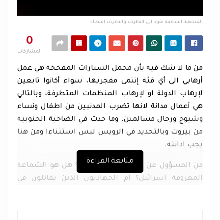
العنجهية المذهبية تقود الى التطرف والتطرف المضاد
0
المشاركات
من ما لا شك فيه بأن مجمل السيارات المفخخة هي عمل
أرهابي الى أي فئة إنتمى مفجريها، سواء أكانوا تابعين
لإرهاب الدولة او لإرهاب المنظمات المتطرفة، وبالتالي
هي أعمال مدانة لانها تضرب المدنيين من اطفال ونساء
وشيوج ورجال مسالمين. وما حدث في الضاحية الجنوبية
من بيروت وبالتحديد في الرويس ليس استثناءا ومن هنا
يجب ادانته
.
متابعة القراءة
من المسؤول عن ما حدث في الرويس؟ هل هو الشماعة
المعروفة اسرائيل؟ ام الجهاديون الذين يقاتلون في
سورية والتي يحاربهم الحزب الالهي هناك مع الشعب
السوري؟ ام هي عنجهية حسن نصرالله، وكتائب ابو
الفضل العباس المذهبية؟ أم هي كل ذلك مجتمعة؟