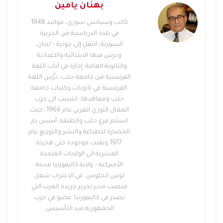
بهنان يامين
بالطبع كل هذه العوامل قد تكون سببا ولكن الأهم هي
كاتب وسياسي سوري، مواليد 1948
العنجهية المذهبية للخطاب السياسي لأمين عام
في بلدة الدرباسية من الجزيرة
الحزب الالهي حسن نصرالله الذي اصيب في المرحلة
السورية، انتقل إلى جونية – لبنان،
ودرس فيها الابتدائية والاعدادية
الاخيرة باسهال خطابي، والمشكلة ليست في كثرة هذه
والثانوية العامة. إجازة في آداب اللغة
الخطابات بل بمضمونها، حيث انه كان خطابا متشجنجا
الفرنسية من جامعة حلب، درَّس اللغة
ومعاديا للشعب السوري وهو خطاب تميز بالمذهبية
الفرنسية في ثانويات وكليات جامعة
وبالشعارات التي رفعها في سورية، فمن شعار ” يا
حلب ومعاهدها، انتسب الى حزب
لثارات الحسين” الى ” لبيك يا زينب” الى حربه من أجل
العمال الثوري العربي عام 1966، حيث
مقام سكينة، ليصل الى صرخته المدوية بقوله ” نحن
استلم فرع حلب والطبقة. أسس دار
الحضارة للطباعة والنشر والتوزيع عام
شيعة علي بن ابي طالب” وكأن أحد ما، قد شكك في
1977 وبقيت موجودة حتى هجرته
انتماءه الى الخليفة الراشدي علي بن ابي طالب وابن عم
القسرية الى الولايات المتحدة
الرسول العربي محمد
.
الأميركية – ولاية كاليفورنيا مدينة
لوس انجلوس. في الاغتراب شغل
ان التطرف المذهبي والعنجهية المذهبية يوصل مع
منصب مدير تحرير جريدة العرب التي
الاسف الشديد الى أعمال كالتي عرفتها الضاحية
تصدر في كاليفورنيا. عضو في حزب
الجنوبية سواء في بئر العبد او الرويس. مع الأسف
الجمهورية قيد التأسيس.
فعوضا ان يتحول الخطاب السياسي للحزب الالهي الى