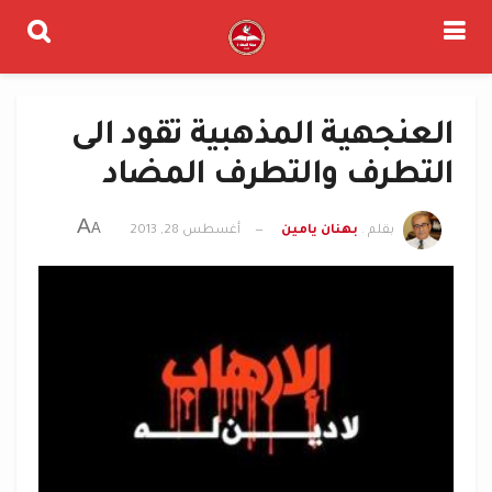
العنجهية المذهبية تقود الى
التطرف والتطرف المضاد
A
A
بقلم .
بهنان يامين
أغسطس 28, 2013