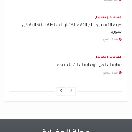
منذ أسبوعين
كثيرون يظنون أن صحافة الجاليات محصورة في الأخبار
الصغيرة، لكن التجربة تقول غير ذلك. ففي المهجر، قد
مقالات وتحاليل
تتحول القضية المحلية إلى قضية رأي عام حين تجد من
حرية التعبير وبناء الثقة: اختبار السلطة الانتقالية في
يصوغها، وينقلها، ويمنحها لغةً واضحة. وقد يصبح خبر
سوريا
جمعية أو مبادرة أو لقاء أو مطلب اجتماعي جزءاً من بناء
منذ 3 أسابيع
حضور أوسع للجالية في المدينة والمجتمع والمؤسسات.
“في المهجر لا تكون الصحافة ترفاً
مقالات وتحاليل
ثقافياً، بل وسيلة لحماية الذاكرة
نهاية الداخل.. وبداية الذات الجديدة
من الذوبان، وتحويل الحضور
منذ 3 أسابيع
المتفرق إلى صوتٍ عام.”
بهنان يامين
“
“
هنا تبرز قيمة محمد كعكاتي. فقد ساهم في نقل مطالب
المغتربين من دائرة الكلام الخاص إلى دائرة التداول العام.
لم يكن بالضرورة يرفع الشعارات، لكنه كان يقوم بما هو
أعمق: يضع الناس أمام أنفسهم، ويضع مشكلاتهم أمام