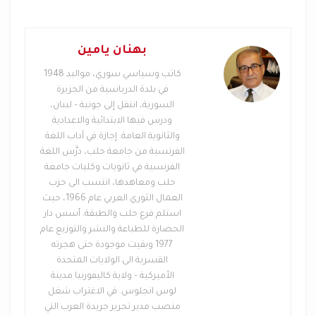
جوهر تجربته، واحداً من أولئك الذين فهموا أن الإعلام في
بلاد الاغتراب ليس عملاً مهنياً بارداً، بل مسؤولية اجتماعية
بهنان يامين
وأخلاقية. فالصحفي في الجالية لا يقف على مسافة بعيدة
من الناس، ولا يتعامل معهم بوصفهم مادةً للنشر، بل
كاتب وسياسي سوري، مواليد 1948
يكون قريباً من تفاصيل حياتهم، شاهداً على أفراحهم،
في بلدة الدرباسية من الجزيرة
السورية، انتقل إلى جونية – لبنان،
ومؤتمناً على آلامهم، وحارساً لذاكرتهم من النسيان.
ودرس فيها الابتدائية والاعدادية
والثانوية العامة. إجازة في آداب اللغة
أربعون يوماً لا تكفي للغياب
الفرنسية من جامعة حلب، درَّس اللغة
الفرنسية في ثانويات وكليات جامعة
في ثقافتنا، تحمل ذكرى الأربعين معنىً خاصاً. إنها ليست
حلب ومعاهدها، انتسب الى حزب
زمناً كافياً للنسيان، ولا محطةً لإغلاق الحزن، بل وقفة بين
العمال الثوري العربي عام 1966، حيث
الفقد والوفاء. في هذه الوقفة، يتراجع ضجيج الخبر الأول،
استلم فرع حلب والطبقة. أسس دار
الحضارة للطباعة والنشر والتوزيع عام
وتبدأ الأسئلة الأعمق: ماذا بقي من الإنسان؟ ماذا ترك في
1977 وبقيت موجودة حتى هجرته
الناس؟ وما القيمة التي تستحق أن تُصان بعد رحيله؟
القسرية الى الولايات المتحدة
الأميركية – ولاية كاليفورنيا مدينة
ومع محمد كعكاتي، يبدو الجواب واضحاً: بقيت سيرة رجلٍ
لوس انجلوس. في الاغتراب شغل
جعل من الصحافة مساحةً لخدمة الآخرين. بقيت صورة
منصب مدير تحرير جريدة العرب التي