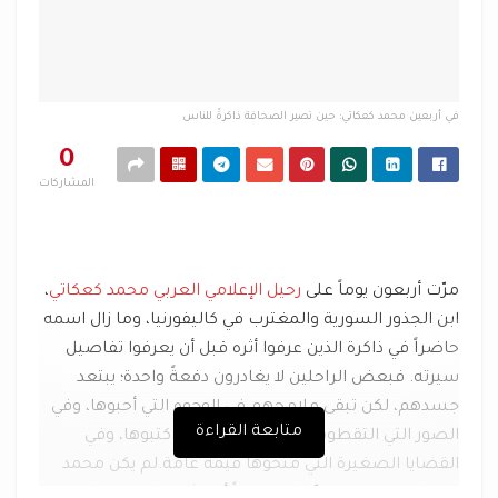
في أربعين محمد كعكاتي: حين تصير الصحافة ذاكرةً للناس
0
المشاركات
مرّت أربعون يوماً على
رحيل الإعلامي العربي محمد كعكاتي
،
ابن الجذور السورية والمغترب في كاليفورنيا، وما زال اسمه
حاضراً في ذاكرة الذين عرفوا أثره قبل أن يعرفوا تفاصيل
سيرته. فبعض الراحلين لا يغادرون دفعةً واحدة؛ يبتعد
جسدهم، لكن تبقى ملامحهم في الوجوه التي أحبوها، وفي
متابعة القراءة
الصور التي التقطوها، وفي الكلمات التي كتبوها، وفي
القضايا الصغيرة التي منحوها قيمةً عامة.لم يكن محمد
كعكاتي مجرد صحفيٍّ يلاحق خبراً أو يوثق مناسبة. كان، في