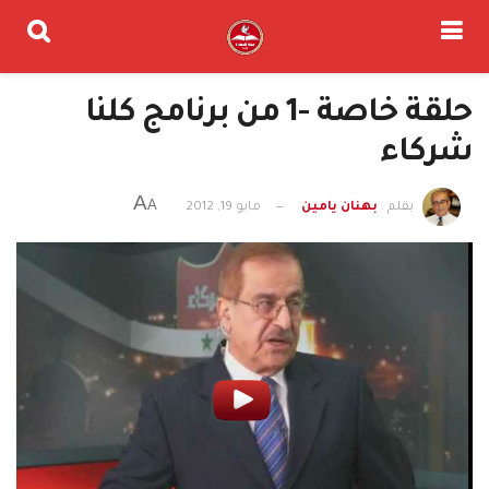
حلقة خاصة -1 من برنامج كلنا
شركاء
A
A
بقلم .
بهنان يامين
مايو 19, 2012