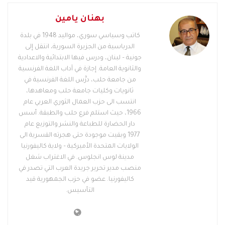
بهنان يامين
كاتب وسياسي سوري، مواليد 1948 في بلدة
الدرباسية من الجزيرة السورية، انتقل إلى
جونية – لبنان، ودرس فيها الابتدائية والاعدادية
والثانوية العامة. إجازة في آداب اللغة الفرنسية
من جامعة حلب، درَّس اللغة الفرنسية في
ثانويات وكليات جامعة حلب ومعاهدها،
انتسب الى حزب العمال الثوري العربي عام
1966، حيث استلم فرع حلب والطبقة. أسس
دار الحضارة للطباعة والنشر والتوزيع عام
1977 وبقيت موجودة حتى هجرته القسرية الى
الولايات المتحدة الأميركية – ولاية كاليفورنيا
مدينة لوس انجلوس. في الاغتراب شغل
منصب مدير تحرير جريدة العرب التي تصدر في
كاليفورنيا. عضو في حزب الجمهورية قيد
التأسيس.