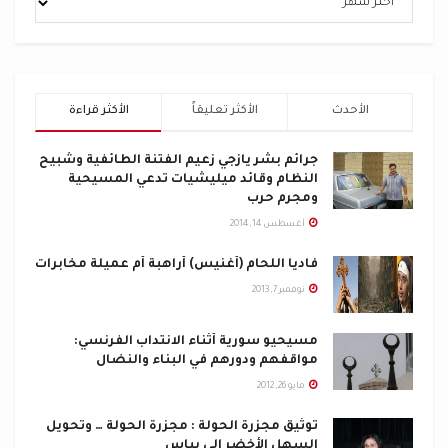
الأحدث
الأكثر تعليقاً
الأكثر قراءة
جرائم بشر يازجي زعيم الفتنة الطائفية وشبيح
النظام وقائد ميليشيات تدعي المسيحية
ومجرم حرب
أغسطس 14, 2014
فاديا اللحام (أغنيس) أراهبة أم عميلة مخابرات
نوفمبر 7, 2013
مسيحيو سورية أثناء الانتداب الفرنسي:
مواقفهم ودورهم في البناء والنضال
مايو 26, 2012
توثيق مجزرة الحولة : مجزرة الحولة … وتحويل
السهل الأخضر إلى يباس