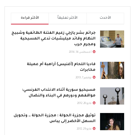
الأحدث
الأكثر تعليقاً
الأكثر قراءة
جرائم بشر يازجي زعيم الفتنة الطائفية وشبيح
النظام وقائد ميليشيات تدعي المسيحية
ومجرم حرب
أغسطس 14, 2014
فاديا اللحام (أغنيس) أراهبة أم عميلة
مخابرات
نوفمبر 7, 2013
مسيحيو سورية أثناء الانتداب الفرنسي:
مواقفهم ودورهم في البناء والنضال
مايو 26, 2012
توثيق مجزرة الحولة : مجزرة الحولة … وتحويل
السهل الأخضر إلى يباس
مايو 29, 2012