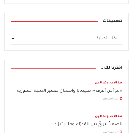
تصنيفات
اخترنا لك ..
مقالات وتحاليل
«لم أكن أعرف»: صيدنايا وامتحان ضمير النخبة السورية
منذ أسبوعين
مقالات وتحاليل
الصمتُ برزخٌ بين المُدرَك وما لا يُدرَك
منذ أسبوعين