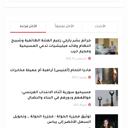
الأحدث
الأكثر تعليقاً
الأكثر قراءة
جرائم بشر يازجي زعيم الفتنة الطائفية وشبيح
النظام وقائد ميليشيات تدعي المسيحية
ومجرم حرب
أغسطس 14, 2014
فاديا اللحام (أغنيس) أراهبة أم عميلة مخابرات
نوفمبر 7, 2013
مسيحيو سورية أثناء الانتداب الفرنسي:
مواقفهم ودورهم في البناء والنضال
مايو 26, 2012
توثيق مجزرة الحولة : مجزرة الحولة … وتحويل
السهل الأخضر إلى يباس