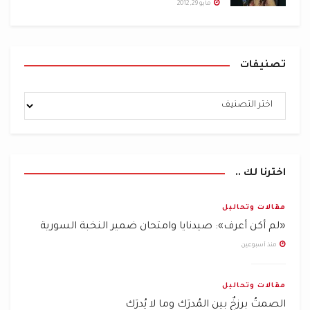
مايو 29, 2012
تصنيفات
اخترنا لك ..
مقالات وتحاليل
«لم أكن أعرف»: صيدنايا وامتحان ضمير النخبة السورية
منذ أسبوعين
مقالات وتحاليل
الصمتُ برزخٌ بين المُدرَك وما لا يُدرَك