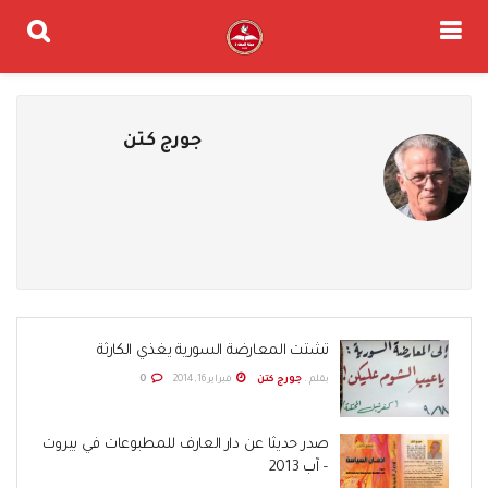
جورج كتن
تشتت المعارضة السورية يغذي الكارثة
بقلم .
جورج كتن
فبراير 16, 2014
0
صدر حديثا عن دار العارف للمطبوعات في بيروت
– آب 2013