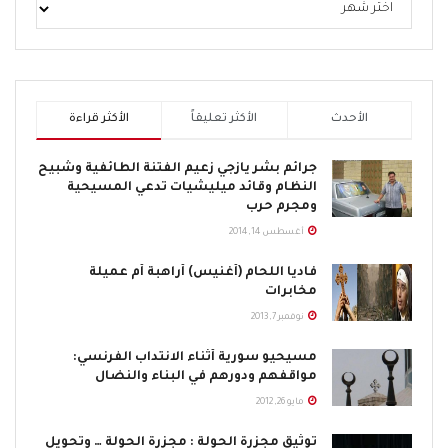
Syrian Christian For Peace hosted a forum under the
slogan “ Building Bridges Not Walls.” The Forum Was in
Palos Heights, Illinoi
Mr. Bahnan Yamin, Secretary of Syrian Christian for Peace
الأحدث
الأكثر تعليقاً
الأكثر قراءة
stand before the forum and addressed them with
following speech:
جرائم بشر يازجي زعيم الفتنة الطائفية وشبيح
النظام وقائد ميليشيات تدعي المسيحية
" IT IS MY DISTINCT HONOR TO STAND BEFORE YOU TO
ومجرم حرب
BRING ATTENTION TO THE SYRIAN CAUSE. I WOULD LIKE
أغسطس 14, 2014
TO EMPHASIZE THAT THIS FIGHT FOR FREEDOM INVOLVES
ALL MUSLIMS, CHRISTIAN ORTHODOX, CATHOLICS AND
فاديا اللحام (أغنيس) أراهبة أم عميلة
مخابرات
PROTESTANTS. THE PEOPLE OF SYRIA ARE DETERMINED
نوفمبر 7, 2013
TO WIN THIS FIGHT FOR FREEDOM REGARDLESS OF
RELIGIOUS BELIEFS. MEN AND WOMEN OF SYRIA WILL
مسيحيو سورية أثناء الانتداب الفرنسي:
REMAIN VIGOUROUS IN THE FIGHT AGAINST THE BRUTAL
مواقفهم ودورهم في البناء والنضال
DICTATORIAL ASSAD.
مايو 26, 2012
توثيق مجزرة الحولة : مجزرة الحولة … وتحويل
I AM FULLY AWARE THAT SOME HAVE EXPRESSED