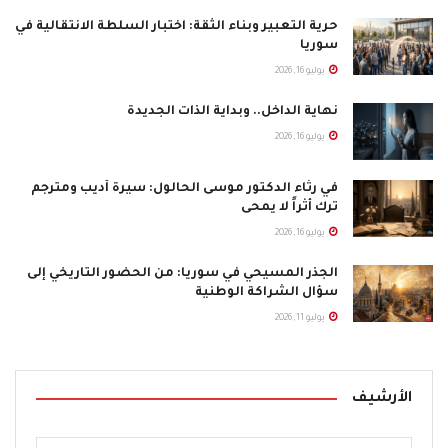
حرية التعبير وبناء الثقة: اختبار السلطة الانتقالية في
سوريا
يوليو 16, 2026
نهاية الداخل.. وبداية الذات الجديدة
يوليو 16, 2026
في رثاء الدكتور موسى الحالول: سيرة أديب ومترجم
ترك أثراً لا يمحى
يوليو 16, 2026
الجذر المسيحي في سوريا: من الحضور التاريخي إلى
سؤال الشراكة الوطنية
يوليو 11, 2026
On September 28,2013 the following organization:
Bridges Organization, Trinity Christian College, US
الأرشيف
Department of education Office of Faith-based &
Neighborhood Partnership and the Arabic Spring and the