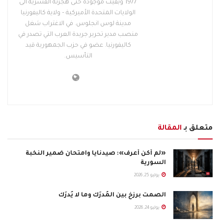
1977 وبقيت موجودة حتى هجرته القسرية الى
الولايات المتحدة الأميركية – ولاية كاليفورنيا
مدينة لوس انجلوس. في الاغتراب شغل
منصب مدير تحرير جريدة العرب التي تصدر في
كاليفورنيا. عضو في حزب الجمهورية قيد
التأسيس.
متعلق بـ
المقالة
«لم أكن أعرف»: صيدنايا وامتحان ضمير النخبة
السورية
يوليو 25, 2026
الصمتُ برزخٌ بين المُدرَك وما لا يُدرَك
يوليو 24, 2026