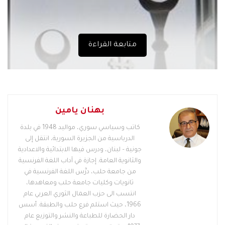
متابعة القراءة
بهنان يامين
كاتب وسياسي سوري، مواليد 1948 في بلدة
الدرباسية من الجزيرة السورية، انتقل إلى
جونية – لبنان، ودرس فيها الابتدائية والاعدادية
والثانوية العامة. إجازة في آداب اللغة الفرنسية
من جامعة حلب، درَّس اللغة الفرنسية في
ثانويات وكليات جامعة حلب ومعاهدها،
انتسب الى حزب العمال الثوري العربي عام
1966، حيث استلم فرع حلب والطبقة. أسس
دار الحضارة للطباعة والنشر والتوزيع عام