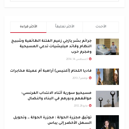
الأحدث
الأكثر تعليقاً
الأكثر قراءة
جرائم بشر يازجي زعيم الفتنة الطائفية وشبيح
النظام وقائد ميليشيات تدعي المسيحية
ومجرم حرب
أغسطس 14, 2014
فاديا اللحام (أغنيس) أراهبة أم عميلة مخابرات
نوفمبر 7, 2013
مسيحيو سورية أثناء الانتداب الفرنسي:
مواقفهم ودورهم في البناء والنضال
مايو 26, 2012
توثيق مجزرة الحولة : مجزرة الحولة … وتحويل
السهل الأخضر إلى يباس