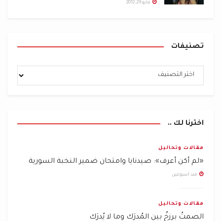
مايو 29, 2012
تصنيفات
اخترنا لك ..
مقالات وتحاليل
«لم أكن أعرف»: صيدنايا وامتحان ضمير النخبة السورية
منذ أسبوعين
مقالات وتحاليل
الصمتُ برزخٌ بين المُدرَك وما لا يُدرَك