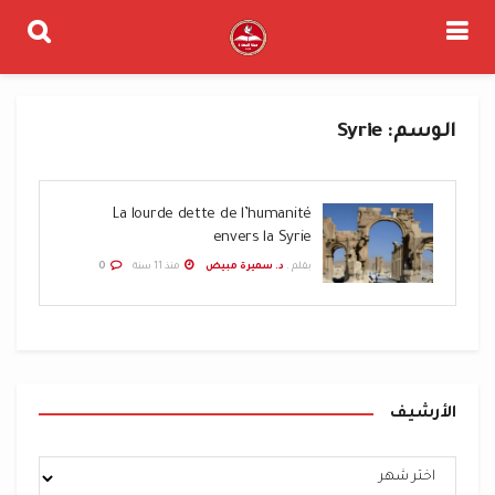
الوسم:
Syrie
La lourde dette de l’humanité
envers la Syrie
بقلم .
د. سميرة مبيض
منذ 11 سنة
0
الأرشيف