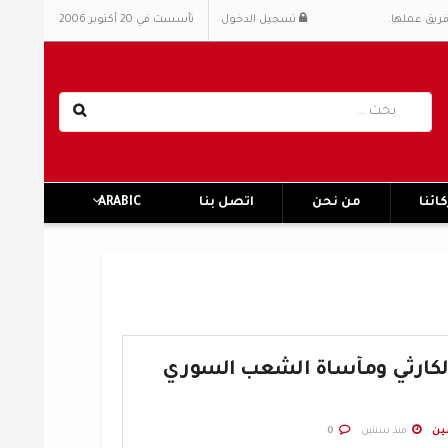
فريق عملها.
تسجيل الدخول
تأسست في 20 أكتوبر 2006
ائنا
من نحن
اتصل بنا
ARABIC
الكارثي ومأساة الشعب السوري
ين
منذ سنتين
0