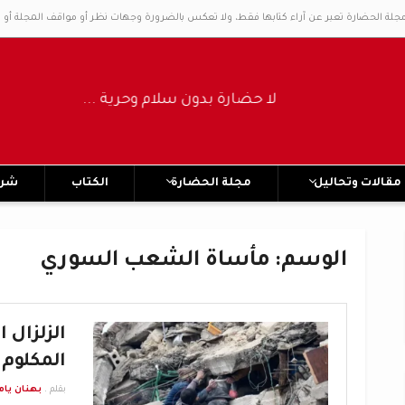
مجلة الحضارة تعبر عن آراء كتابها فقط، ولا تعكس بالضرورة وجهات نظر أو مواقف المجلة أو 
لا حضارة بدون سلام وحرية ..... No civilization without peace and freedom
مقالات وتحاليل
مجلة الحضارة
الكتاب
شرك
الوسم:
مأساة الشعب السوري
الزلزال 
المكلوم
بقلم .
بهنان يام