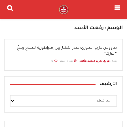
الوسم:
رفعت الأسد
طاووس ماربيا السوري: منذر الكسّار بين إمبراطورية السلاح وفخّ
“الفارك”
بقلم .
فريق تحرير منصة مآلات
منذ 8 أشهر
0
الأرشيف