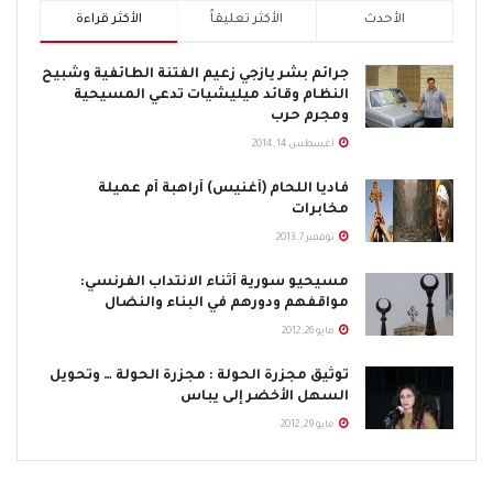
الأحدث
الأكثر تعليقاً
الأكثر قراءة
جرائم بشر يازجي زعيم الفتنة الطائفية وشبيح
النظام وقائد ميليشيات تدعي المسيحية
ومجرم حرب
أغسطس 14, 2014
فاديا اللحام (أغنيس) أراهبة أم عميلة
مخابرات
نوفمبر 7, 2013
مسيحيو سورية أثناء الانتداب الفرنسي:
مواقفهم ودورهم في البناء والنضال
مايو 26, 2012
توثيق مجزرة الحولة : مجزرة الحولة … وتحويل
السهل الأخضر إلى يباس
مايو 29, 2012