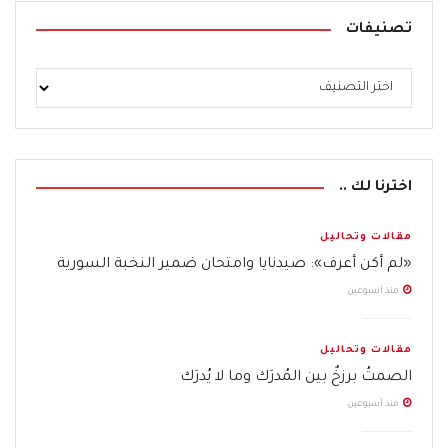
تصنيفات
اخترنا لك ..
مقالات وتحاليل
«لم أكن أعرف»: صيدنايا وامتحان ضمير النخبة السورية
منذ أسبوعين
مقالات وتحاليل
الصمتُ برزخٌ بين المُدرَك وما لا يُدرَك
منذ أسبوعين