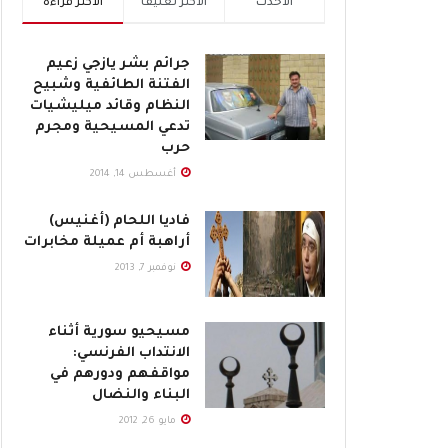
الأحدث
الأكثر تعليقاً
الأكثر قراءة
جرائم بشر يازجي زعيم
الفتنة الطائفية وشبيح
النظام وقائد ميليشيات
تدعي المسيحية ومجرم
حرب
أغسطس 14, 2014
فاديا اللحام (أغنيس)
أراهبة أم عميلة مخابرات
نوفمبر 7, 2013
مسيحيو سورية أثناء
الانتداب الفرنسي:
مواقفهم ودورهم في
البناء والنضال
مايو 26, 2012