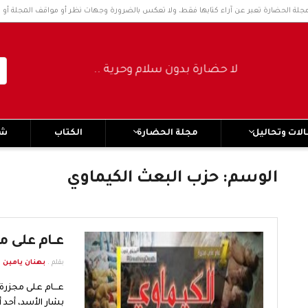
مجلة الحضارة تعبر عن آراء كتابها فقط، ولا تعكس بالضرورة وجهات نظر أو مواقف المجلة أو 
لا حضارة بدون سلام وحرية ..... No civilization without peace and freedom
لات وتحاليل
مجلة الحضارة
الكتاب
شر
الوسم:
حزب البعث الكيماوي
عـــام على
بقلم .
بهنان يامين
عـــام على مجزرة
بشار الأسد، أحد أ