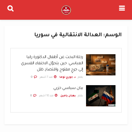
الوسم:
العدالة الانتقالية في سوريا
رحلة البحث عن أطفال الدكتورة رانيا
العباسي: حين يتحوّل الاختفاء القسري
إلى جرحٍ مفتوح واقتصادِ ظل
بقلم .
د. جورج توما
منذ 7 أشهر
0
بيان سياسي حزبي
بقلم .
بهنان يامين
منذ 10 أشهر
0