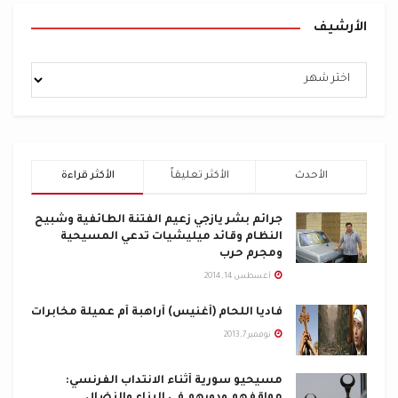
الأرشيف
الأحدث
الأكثر تعليقاً
الأكثر قراءة
جرائم بشر يازجي زعيم الفتنة الطائفية وشبيح
النظام وقائد ميليشيات تدعي المسيحية
ومجرم حرب
أغسطس 14, 2014
فاديا اللحام (أغنيس) أراهبة أم عميلة مخابرات
نوفمبر 7, 2013
مسيحيو سورية أثناء الانتداب الفرنسي:
مواقفهم ودورهم في البناء والنضال