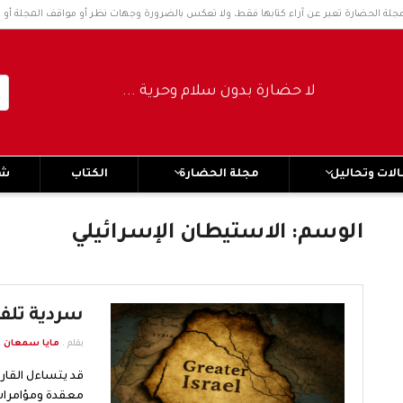
مجلة الحضارة تعبر عن آراء كتابها فقط، ولا تعكس بالضرورة وجهات نظر أو مواقف المجلة أو 
لا حضارة بدون سلام وحرية ..... No civilization without peace and freedom
لات وتحاليل
مجلة الحضارة
الكتاب
شر
الوسم:
الاستيطان الإسرائيلي
سردية تلف
بقلم .
مايا سمعان
قد يتساءل القار
معقدة ومؤامرات