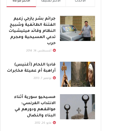
الأحدث
الأكثر تعليقاً
الأكثر قراءة
جرائم بشر يازجي زعيم
الفتنة الطائفية وشبيح
النظام وقائد ميليشيات
تدعي المسيحية ومجرم
حرب
أغسطس 14, 2014
فاديا اللحام (أغنيس)
أراهبة أم عميلة مخابرات
نوفمبر 7, 2013
مسيحيو سورية أثناء
الانتداب الفرنسي:
مواقفهم ودورهم في
البناء والنضال
مايو 26, 2012