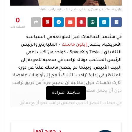
إيلون ماسك: هل سيكون العقل المدبر خلف إدارة ترامب الثانية؟
0
المشاركات
في مشهد التحالفات غير المتوقعة في السياسة
الأمريكية، يتصدر
إيلون ماسك
– الملياردير والرئيس
التنفيذي لـ Tesla و SpaceX – كواحد من أكبر داعمي
الرئيس المنتخب دونالد ترامب في سعيه للعودة إلى
البيت الأبيض. وبينما لم يفصح ماسك علناً عن دوره
المنتظر في إدارة ترامب الثانية، ألمح إلى أولويات غامضة
أثارت تكهنات حول إمكانية أن يصبح جزءاً من فريق ترامب
دون أن يحمل منصباً رسمياً.
متابعة القراءة
في خطاب النصر الأخير، خصص ترامب نحو أربع دقائق
للحديث عن ماسك، واصفاً إياه بـ”
العبقري الخارق
“،
مشيداً بإنجازاته في إطلاق الصواريخ وتطوير الإنترنت عبر
الأقمار الصناعية عبر SpaceX. ورغم عدم الكشف عن
د. جورج توما