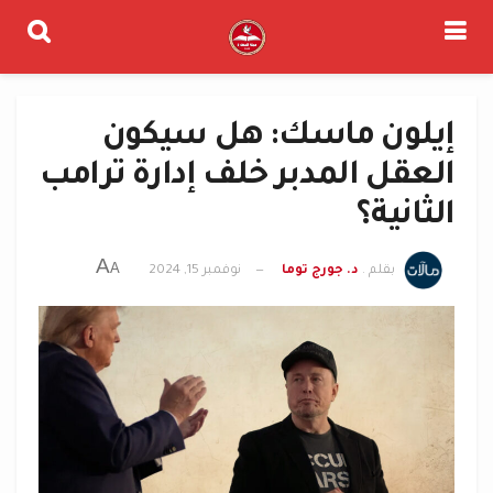
إيلون ماسك: هل سيكون
العقل المدبر خلف إدارة ترامب
الثانية؟
A
A
بقلم .
د. جورج توما
نوفمبر 15, 2024