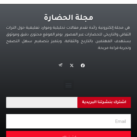
تعاني الطبقات المحرومة بشكل غير مسبوق من صعوبة
تأمين أساسيات الحياة، وسط جمود الأجور وتزايد تكاليف
مجلة الحضارة
المعيشة.
هي مجلة إلكترونية رائدة تقدم مقالات تحليلية وموارد تعليمية حول التراث
وبينما يعوّل البعض على سياسات ترامب لتحفيز
الثقافي والتاريخي للحضارات عبر العصور. يوفر الموقع محتوى دقيق وموثوق
الاقتصاد وإحداث تغيير جذري يُعيد الأمل لطبقات
يستهدف المهتمين بالتاريخ والثقافة، ويتميز بتصميم سهل التصفح
المجتمع المرهَقة، تبقى المخاوف قائمة. فشل ترامب في
وتجربة قراءة مريحة.
تنفيذ وعوده الانتخابية قد يثير اضطرابات متزايدة، حيث
تتزايد التوقعات بحدوث احتجاجات إذا لم تُؤتِ سياساته
الاقتصادية ثمارها.
إن الإخفاق في إنعاش الاقتصاد وتحقيق توزيع أكثر عدالة
للدخل قد يؤدي إلى توترات خطيرة، خاصة وأن هذه
الطبقات المحرومة باتت تشعر أنها لا تحصل على جزء من
اشترك بنشرتنا البريدية
“رغد الحياة الأمريكية” الذي طالما وُعِد به الجميع.