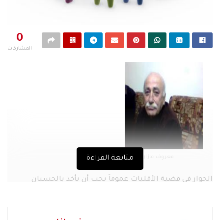
0
المشاركات
معروف عازار
متابعة القراءة
الحوار في قضية الأقليات عموماَ يجب أن يأخذ بالحسبان
المشهد السياسي الراهن بمكوناته الوطنية, والإقليمية,
والكونية, ومن ثم ينأى عن رصيد المشاحنات التي تسببت في
تشويه العلاقة بين الأكثرية والأ قليات جراء سياسات