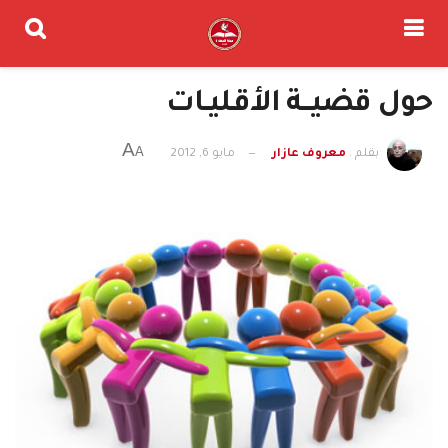
حول قضيـــة الأقـليــات
A
A
بقلم .
معروف عازار
مايو 6, 2012