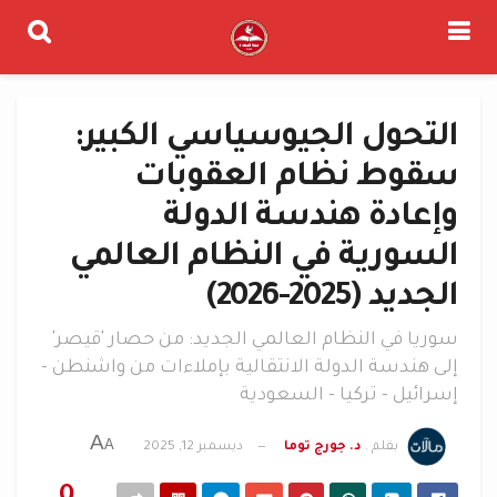
التحول الجيوسياسي الكبير:
سقوط نظام العقوبات
وإعادة هندسة الدولة
السورية في النظام العالمي
الجديد (2025-2026)
سوريا في النظام العالمي الجديد: من حصار 'قيصر'
إلى هندسة الدولة الانتقالية بإملاءات من واشنطن -
إسرائيل - تركيا - السعودية
A
A
بقلم .
د. جورج توما
ديسمبر 12, 2025
0