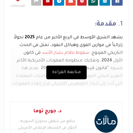
المشاركات
1.
مقدمة:
يشهد الشرق الأوسط في الربع الأخير من عام
2025
تحولاً
زلزالياً في موازين القوى وهياكل النفوذ، تمثل في الحدث
التاريخي المزدوج:
سقوط نظام بشار الأسد
في كانون
الأول
2024
، وتفكيك منظومة العقوبات الأمريكية الأكثر
قسوة “
قانون قيصر
” في كانون الأول
2025
. يقدم هذا
متابعة القراءة
التقرير البحثي الموسع تحليلاً شاملاً للديناميات المعقدة
التي أدت إلى اتخاذ الكونغرس الأمريكي قرار إلغاء العقوبات
ضمن قانون تفويض الدفاع الوطني (
) للسنة
NDAA
المالية
2026
، وكيف يعيد هذا القرار تشكيل الخارطة
الاقتصادية والسياسية للمشرق العربي.
د. جورج توما
يستند التقرير إلى مسح دقيق للأحداث الميدانية، والتحولات
بدافع من شغفي بجذوري السورية،
التشريعية في
واشنطن
، والاستراتيجيات الإقليمية
أتجوّل في المشهد الإعلامي الأمريكي