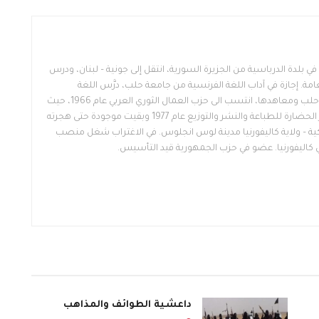
كاتب وسياسي سوري، مواليد 1948 في بلدة الدرباسية من الجزيرة السورية، انتقل إلى جونية – لبنان، ودرس
العامة. إجازة في آداب اللغة الفرنسية من جامعة حلب، درَّس اللغة
الفرنسية في ثانويات وكليات جامعة حلب ومعاهدها، انتسب الى حزب العمال الثوري العربي عام 1966، حيث
استلم فرع حلب والطبقة. أسس دار الحضارة للطباعة والنشر والتوزيع عام 1977 وبقيت موجودة حتى هجرته
ركية – ولاية كاليفورنيا مدينة لوس انجلوس. في الاغتراب شغل منصب
ي كاليفورنيا. عضو في حزب الجمهورية قيد التأسيس.
داعشية الطوائف والمذاهب