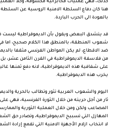
كذلك، فهي عمليات مخابراتية مكشوفة، وكلا العمليت
هنا كان دفاع السلطة الامنية الروسية عن السلطة ال
بالعودة الى الحرب الباردة.
قد يتشدق البعض ويقول بأن الديموقراطية ليست فقط 
شعوب المنطقة، بالمنطق هذا الكلام صحيح، اما في 
ضد الاقطاع، لم يكن المواطن الفرنسي مثقفا بالديمو
من فلاسفة الديموقراطية في القرن الثامن عشر، بل تع
على شفافية هذه الديموقراطية، لانه دفع ثمنها غاليا،
يخرب هذه الديموقراطية.
اليوم والشعوب العربية تثور وتطالب بالحرية والد
ثار من أجل حريته من خلال الثورة الفرنسية، فهي على
المصاعب ولكن ومن خلال العملية الثورية والممارسة 
المهازل التي تسبيح الديموقراطية، وتصادر حق ال
لا انتخاب ازلام الأجهزة الامنية التي تقمع إرادة ال