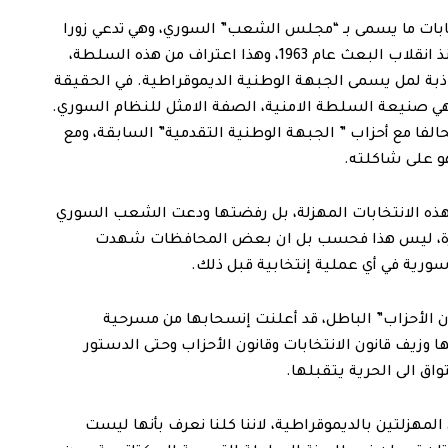
تخابات ما يسمى بـ “مجلس الشعب” السوري، وهي تدعي زورا
وبهتانا بأنها اول انتخابات تعددية تشهدها سورية منذ انقلاب البعث عام 1963، وهذا اعتراف من هذه السلطة،
كاذبة لمل يسمى الجبهة الوطنية الديموقراطية. في الحقيقة
هي صنيعة السلطة الامنية، الصفة الامثل للنظام السوري.
لفا مع أحزاب ” الجبهة الوطنية التقدمية” السابقة، ومع
هو على شاكلته.
هذه الانتخابات المهزلة، بل رفضتها ودعت الشعب السوري
بيرة، ليس هذا فحسب بل ان بعض المحافظات شهدت
سورية في أي عملية إنتخابية قبل ذلك.
ن الأحزاب” الباطل، قد أعلنت إنسحابها من مسرحية
ا وزيف قانون الانتخابات وقانون الأحزاب وحتى الدستور
اق الى الحرية يتقبلها.
لمهزلتين بالديموقراطية، لاننا كلنا نعرف بأنها ليست