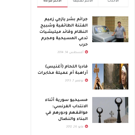
الأحدث
الأكثر تعليقاً
الأكثر قراءة
جرائم بشر يازجي زعيم
الفتنة الطائفية وشبيح
النظام وقائد ميليشيات
تدعي المسيحية ومجرم
حرب
أغسطس 14, 2014
فاديا اللحام (أغنيس)
أراهبة أم عميلة مخابرات
نوفمبر 7, 2013
مسيحيو سورية أثناء
الانتداب الفرنسي:
مواقفهم ودورهم في
البناء والنضال
مايو 26, 2012