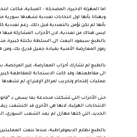
اما المهزلة الاخيرة، المضحكة – المبكية، فكانت ان
بأنها لم تكن تؤمن بالتعددية قبل ذلك، رغم تعددية 
ليس هناك من تعددية، لان الأحزاب المشاركة فيها 
بالطبع سيعود البعث الى السلطة بكتلة كبيرة، متحا
رموز المعارضة الأمنية بقيادة جميل قدري بك، ومن 
بالطبع لم تشارك أحزاب المعارضة، غير المرخصة، ب
الى مقاطعتها، وقد كانت الاستجابة للمقاطعة ك
عمليات إقتحام وتخريب لمراكز الإقتراع، لم تشهدها 
حتى الأحزاب التي تشكلت منخدعة بما يسمى بـ “قانو
الانتخابات الهزلية، لانها هي الأخرى قد اكتشفت زيفه
الجديد، التي كلها مهازل لم يعد الشعب السوري، التو
بالطبع نظلم الديموقراطية، عندما ننعت العمليتين ا