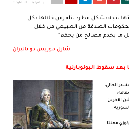
القراءة
المشاركات
يعتها تتجه بشكل مطرد لتأمرمن خلالها بكل
 الحكومات الصدفة من الطبيعي من خلال
كل ما يخدم مصالح من يحكم”
شارل موريس دو تاليران
 بعد سقوط البونوبارتية
شهر الحالي،
فافة،
ين الآخرين
لسورية .
وزي مهنئا