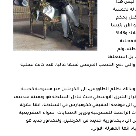
 ليس هذا
 له لخمسة
قبل بحكم
 الآن رئيسا
لكل الفرنسيين. نسبة النجاح كانت ما يقارب 52% لاولاند و48%
ة فعلية
ته، ولم
 بل استغلها
 والتي دفع الشعب الفرنسي ثمنها غاليا. هذه كانت عملية
ن، وبذلك نظلم الطاووس، الى الكرملين عبر مسرحية كجبية
الطراز الشرق الاوسطي حيث تبادل السلطة هو ودميته ميدييف
ثاني الى موقعه الحقيقي ككومبارس في السلطة. انها مهزلة
 الرافضة للمسرحية وتزوير الانتخابات سواء التشريعية
الى ديكتاتورية جديدة في الكرملين، ولدكتاتور جديد هو
 انها المهزلة الاولى.