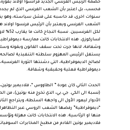
خصمه الرئيس الفرنسي الجديد فرانسوا اولاند بفوزه،
فحسب، بل اعتبر بأن الشعب الفرنسي الذي لم يجدد
سنوات اخرى، قد حاسبه على فشل سياسته، وهو ي
الشعب الفرنسي ويعتبر بأن الرئيس فرنسوا اولاند هو
لساركوزي. هذه الانتخابات كانت ممارسة ديموقراطي
وشفافة، لانها جرت تحت سقف القانون وبقوته وسلط
يستغل الرئيس المهزوم سلطته التنفيذية لصالحه،
لصالح الديموقراطية، التي دشنتها الثورة الفرنسية،
ديموقراطية فعلية وحقيقية وشفافة.
الحدث الثاني كان عودة ” الطاووس “، فلاديمير بوتي
(نسبة الى الكي. جي.بي، الذي تخرج منه بوتين)، من 
الأدوار ليعود الأول الى واجهة السلطة، ويتراجع ال
“ديموقراطية” رفضها الشعب الروسي عبر التظاهرات
منها او الرئاسية. هذه الانتخابات كانت مهزلة وتؤسس 
فلاديمير بوتين القادم من مطبخ المخابرات السوفياتية،