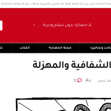
مجلة الحضارة تعبر عن آراء كتابها فقط، ولا تعكس بالضرورة وجهات نظر أو مواقف المجلة أو 
لا حضارة بدون سلام وحرية ..... No civilization without peace and freedom
لات وتحاليل
مجلة الحضارة
الكتاب
شر
الشفافية والمهزلة
A
0
A
ان يامين