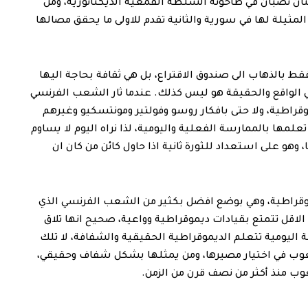
ان تصبان في طاحونة السلطة القمعية الديكتاتورية، ومن
مثيلة لها في سورية والثانية تقدم للاولى ما يحقق مصالها
بالذهاب الى صندوق الاقتراع، بل هي ثقافة بحاجة اليها
الواقع والحقيقة هو ليس كذلك. عندما ثار الشعب الفرنسي
قراطية، ولا حتى بافكار روسو وفولتير ومونتسكيو وغيرهم
لمها بالممارسة الفعلية واليومية، لذا نراه اليوم لا يساوم
 وهو على استعداد للثورة ثانية اذا حاول كائن من كان ان
يموقراطية، وهي بوضع افضل بكثير من الشعب الفرنسي الذي
 الاقل تتمتع بقيادات ديموقراطية وواعية، صحيح انها تلاق
اليومية تتعلم الديموقراطية الحقيقية والشفافة، لا تلك
شعوب في اختيار مصيرها، ومن يمثلها بشكل شفاف وحقيقي،
شعوب منذ أكثر من نصف قرن من الزمن.