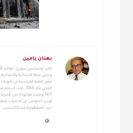
بهنان يامين
ودرس فيها الابتدائية والاعدادية 
درَّس اللغة الفرنسية في ثانويا
العربي عام 1966، ح
1977 وبقيت موجودة حتى هجرته ا
لوس انجلوس. في الاغتراب شغل م
حزب الجمهورية قيد التأسيس.