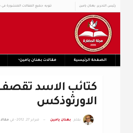
رئيس التحرير: بهنان يامين
تنويه: جميع المقالات المنشورة في 
الصفحة الرئيسية
مقالات بهنان يامين
كتائب الاسد تقصف ك
الاورثوذكس
بقلم .
بهنان يامين
فبراير 27, 2012
- في
مقالا