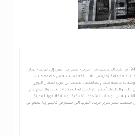
كاتب وسياسي سوري، مواليد 1948 في بلدة الدرباسية من الجزيرة السورية، انتقل إلى جونية – لبنان،
والثانوية العامة. إجازة في آداب اللغة الفرنسية من جامعة حلب،
ت وكليات جامعة حلب ومعاهدها، انتسب الى حزب العمال الثوري
يث استلم فرع حلب والطبقة. أسس دار الحضارة للطباعة والنشر والتوزيع عام
لقسرية الى الولايات المتحدة الأميركية – ولاية كاليفورنيا مدينة
نصب مدير تحرير جريدة العرب التي تصدر في كاليفورنيا. عضو في