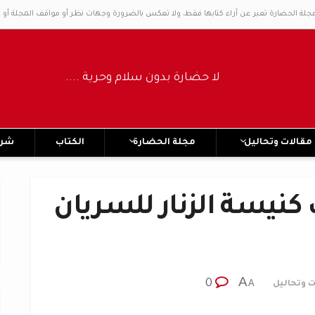
مجلة الحضارة تعبر عن آراء كتابها فقط، ولا تعكس بالضرورة وجهات نظر أو مواقف المجلة أو 
لا حضارة بدون سلام وحرية ..... No civilization without peace and freedom
مقالات وتحاليل
مجلة الحضارة
الكتاب
شرك
نيسة الزنار للسريان
A
0
A
ت وتحاليل