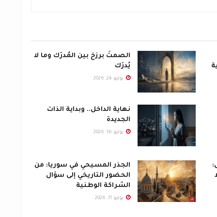
الصمتُ برزخٌ بين المُدرَك وما لا
ة
يُدرَك
يوليو 24, 2026
نهاية الداخل.. وبداية الذات
الجديدة
يوليو 16, 2026
:
الجذر المسيحي في سوريا: من
الحضور التاريخي إلى سؤال
الشراكة الوطنية
يوليو 11, 2026