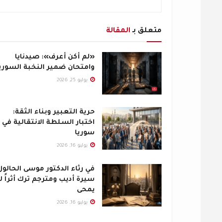
متعلق بـ
المقالة
«لم أكن أعرف»: صيدنايا
وامتحان ضمير النخبة السوري
يوليو 25, 2026
حرية التعبير وبناء الثقة:
اختبار السلطة الانتقالية في
سوريا
يوليو 16, 2026
في رثاء الدكتور موسى الحالول
سيرة أديب ومترجم ترك أثراً لا
يمحى
يوليو 16, 2026