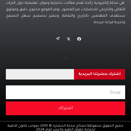
هي مجلة إلكترونية رائدة تقدم مقالات تحليلية وموارد تعليمية حول التراث
بالمشكلات المعنية. وما كان صحيحاً أمس قبل الثورة، وما هو
الثقافي والتاريخي للحضارات عبر العصور. يوفر الموقع محتوى دقيق وموثوق
صحيح اليوم أثناءها، سيبقى صحيحاً غداً بعد الثورة.
يستهدف المهتمين بالتاريخ والثقافة، ويتميز بتصميم سهل التصفح
فليتحسب المجادلون لأنفسهم.
وتجربة قراءة مريحة.
الخلاصة أن لدينا بـؤرة عـفـنة من الـوحشية والكراهية والتمزق
الوطني هي «النظام»، الذي يتكثف تحديداً في الأسرة الأسدية،
وأن فرصنا في تجاوز الانـقـسام الوطني ومواجهة مشكلات
وطنية عمرها من عمر البلد، مرهونة بالتخلص من هذه البؤرة
العفنة. التخلص مـن هـذا الـنظـام هـو الواجـب الوطـنـي الأول
للـسـوريـيـن إن كـانوا يـتـطلعون إلى التـكوّن كـشـعب. لقد
اشترك بنشرتنا البريدية
تسبب النظام الأسدي بكارثة اجتماعية ووطـنية وإنسانية في
سورية، ما يقضي بأن التخلص منه هو واجب الـسـوريـين
الوطني والإنـساني الأول.
اشتراك
جميع الحقوق محفوظة لصالح مجلة الحضارة © 2010 بموجب قانون الالفية
لحماية حقوق الطبع والنشر لعام 2024