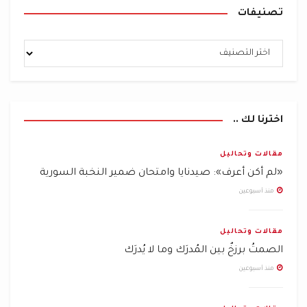
بالتعريف هو ممكنات الحاضر
.
تصنيفات
•
هيئة التحرير: كثيرة هي التحليلات التي تعتبر أنّ ضعف
المعارضة السورية وتشتّتها، وعدم تبلور جسم سياسي
واحد يمثّل الشارع الثائر يعدّ نقطة الضعف الأساسيّة
التي تنعكس سلباً على نتائج الحراك الشعبي على
الأرض، خصوصاً وأنّ أداء “المجلس الوطني السوري” لم
اخترنا لك ..
يرقَ إلى مستوى التّحديات السياسيّة التي واجهته، سواء
لجهة توحيد المعارضة، أو حتّى تحقيق الانسجام والتوافق
مقالات وتحاليل
على موقف سياسي موحّد بين مكوّناته ذاتها. هل تتفّق مع
«لم أكن أعرف»: صيدنايا وامتحان ضمير النخبة السورية
هذا الرأي؟ وهل من صيغ سياسيّة بديلة تخدم الثوار على
منذ أسبوعين
الأرض؟
–
جاد الكريم الجباعي: ما من شك في أن ثمة فجوة بين
مقالات وتحاليل
الثورة وتعبيرها السياسي، إذا افترضنا أن الأحزاب
الصمتُ برزخٌ بين المُدرَك وما لا يُدرَك
التقليدية الهرمة أحد أشكال هذا التعبير، وهو افتراض
منذ أسبوعين
غير دقيق، إذ الأحزاب التقليدية كلها من طبيعة السلطة
الشمولية ذاتها. ومن ثم فإن الثورة لم تنتج بعد تعبيرها