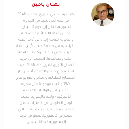
فشيئاً،
بهنان يامين
كاتب وسياسي سوري، مواليد 1948
في بلدة الدرباسية من الجزيرة
السورية، انتقل إلى جونية – لبنان،
ودرس فيها الابتدائية والاعدادية
والثانوية العامة. إجازة في آداب اللغة
الفرنسية من جامعة حلب، درَّس اللغة
الفرنسية في ثانويات وكليات جامعة
حلب ومعاهدها، انتسب الى حزب
العمال الثوري العربي عام 1966، حيث
استلم فرع حلب والطبقة. أسس دار
الحضارة للطباعة والنشر والتوزيع عام
1977 وبقيت موجودة حتى هجرته
القسرية الى الولايات المتحدة
الأميركية – ولاية كاليفورنيا مدينة
لوس انجلوس. في الاغتراب شغل
منصب مدير تحرير جريدة العرب التي
حوار مع المفكّر السوري جاد الكريم الجباعي بمناسبة
تصدر في كاليفورنيا. عضو في حزب
الذكرى السنوية الأولى لانطلاقة ثورة الحرّية في سوريا:
الجمهورية قيد التأسيس.