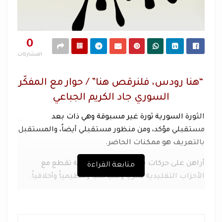
0
المشاركات
“
هنا رودس، فلنرقص هنا” / حوار مع المفكّر
السوري جاد الكريم الجباعي
الثورة السورية ثورة غير مسبوقة وهي ذات بعد
مستقبلي مؤكد، ومن منظور مستقبلي أيضاً، والمستقبل
بالتعريف هو ممكنات الحاضر
.
أراهن على حركات سياسية جديدة شابة تقطع مع
متابعة القراءة
الأحزاب التقليدية فكرياً وسياسياً وتنظيمياً وأخلاقياً
.
أدهشتني سلمية الثورة، بل أدهشتني الثورة، ولا سيما
سلميتها، ويحزنني أن هذه السلمية تتقلص شيئاً