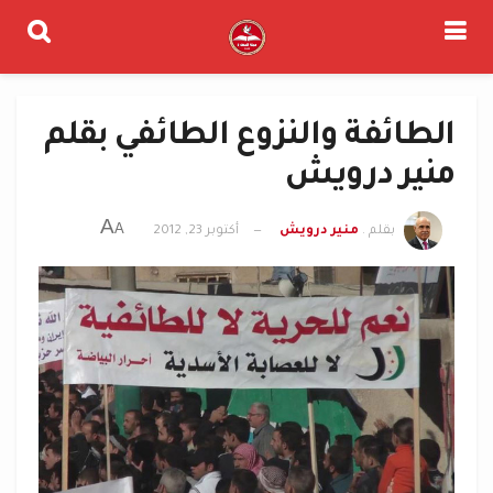
الطائفة والنزوع الطائفي بقلم
منير درويش
A
A
بقلم .
منير درويش
أكتوبر 23, 2012