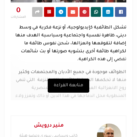
0
المشاركات
تشكل الطائفية كإيديولوجية، أو نزعة فكرية في وسط
ديني، ظاهرة نفسية واجتماعية وسياسية الهدف منها
إضافة لتقوقعها وانعزالها، شحن نفوس طائفة ما
لكراهية طائفة أخرى بتشويه صورتها أو بث شائعات
تفضي إلى هذه الكراهية
.
الطوائف موجودة في جميع الأديان والمجتمعات وكثير
منها لا تحكمها النزعة الطائفية، تلك النزعة التي تنمي
متابعة القراءة
روح الانعزالية العصبية وتحل النزعة العنصرية
المنطوية محل اندماجها في هذا الدين أو ذاك وتعزز ولاء
أفرادها لهذه النزعة بتخليهم عن الجماعات الأخرى سواء
كانت متقاربة منها أو متباعدة. أما على الصعيد النفسي
الاجتماعي فقد ظهرت الطائفية في سياقها التاريخي
منير درويش
بأنها تقف في مواجهة التطور الطبيعي المنفتح لهذه
الجماعات، هذا الانفتاح الذي يمنحها الاندماج في
كاتب وسياسي سوري وعضو هيئة