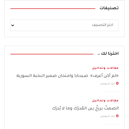
تصنيفات
اخترنا لك ..
مقالات وتحاليل
«لم أكن أعرف»: صيدنايا وامتحان ضمير النخبة السورية
منذ أسبوعين
مقالات وتحاليل
الصمتُ برزخٌ بين المُدرَك وما لا يُدرَك
منذ أسبوعين