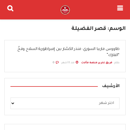
الوسم:
قصر الفضيلة
طاووس ماربيا السوري: منذر الكسّار بين إمبراطورية السلاح وفخّ
“الفارك”
بقلم .
فريق تحرير منصة مآلات
منذ 8 أشهر
0
الأرشيف