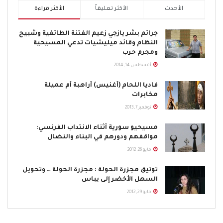
الأحدث
الأكثر تعليقاً
الأكثر قراءة
جرائم بشر يازجي زعيم الفتنة الطائفية وشبيح
النظام وقائد ميليشيات تدعي المسيحية
ومجرم حرب
أغسطس 14, 2014
فاديا اللحام (أغنيس) أراهبة أم عميلة
مخابرات
نوفمبر 7, 2013
مسيحيو سورية أثناء الانتداب الفرنسي:
مواقفهم ودورهم في البناء والنضال
مايو 26, 2012
توثيق مجزرة الحولة : مجزرة الحولة … وتحويل
السهل الأخضر إلى يباس
مايو 29, 2012