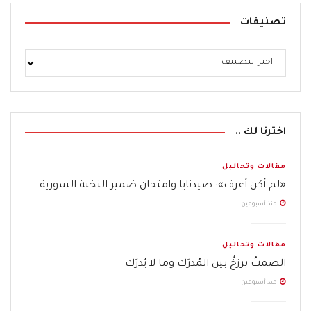
تصنيفات
اخترنا لك ..
مقالات وتحاليل
«لم أكن أعرف»: صيدنايا وامتحان ضمير النخبة السورية
منذ أسبوعين
مقالات وتحاليل
الصمتُ برزخٌ بين المُدرَك وما لا يُدرَك
منذ أسبوعين