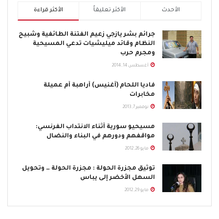
الأحدث
الأكثر تعليقاً
الأكثر قراءة
جرائم بشر يازجي زعيم الفتنة الطائفية وشبيح
النظام وقائد ميليشيات تدعي المسيحية
ومجرم حرب
أغسطس 14, 2014
فاديا اللحام (أغنيس) أراهبة أم عميلة
مخابرات
نوفمبر 7, 2013
مسيحيو سورية أثناء الانتداب الفرنسي:
مواقفهم ودورهم في البناء والنضال
مايو 26, 2012
توثيق مجزرة الحولة : مجزرة الحولة … وتحويل
السهل الأخضر إلى يباس
مايو 29, 2012