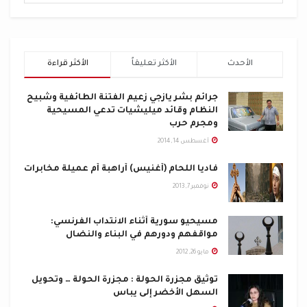
الأحدث
الأكثر تعليقاً
الأكثر قراءة
جرائم بشر يازجي زعيم الفتنة الطائفية وشبيح
النظام وقائد ميليشيات تدعي المسيحية
ومجرم حرب
أغسطس 14, 2014
فاديا اللحام (أغنيس) أراهبة أم عميلة مخابرات
نوفمبر 7, 2013
مسيحيو سورية أثناء الانتداب الفرنسي:
مواقفهم ودورهم في البناء والنضال
مايو 26, 2012
توثيق مجزرة الحولة : مجزرة الحولة … وتحويل
السهل الأخضر إلى يباس