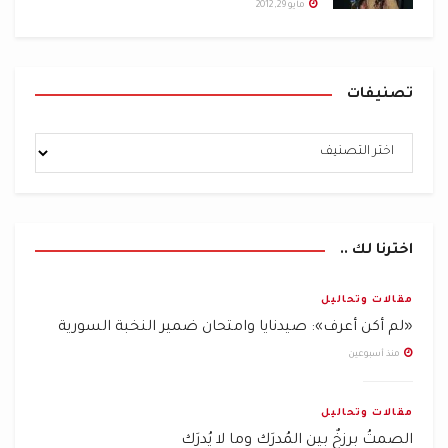
مايو 29, 2012
تصنيفات
اخترنا لك ..
مقالات وتحاليل
«لم أكن أعرف»: صيدنايا وامتحان ضمير النخبة السورية
منذ أسبوعين
مقالات وتحاليل
الصمتُ برزخٌ بين المُدرَك وما لا يُدرَك