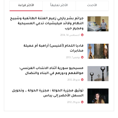
الأحدث
الأكثر تعليقاً
الأكثر قراءة
جرائم بشر يازجي زعيم الفتنة الطائفية وشبيح
النظام وقائد ميليشيات تدعي المسيحية
ومجرم حرب
أغسطس 14, 2014
فاديا اللحام (أغنيس) أراهبة أم عميلة
مخابرات
نوفمبر 7, 2013
مسيحيو سورية أثناء الانتداب الفرنسي:
مواقفهم ودورهم في البناء والنضال
مايو 26, 2012
توثيق مجزرة الحولة : مجزرة الحولة … وتحويل
السهل الأخضر إلى يباس
مايو 29, 2012