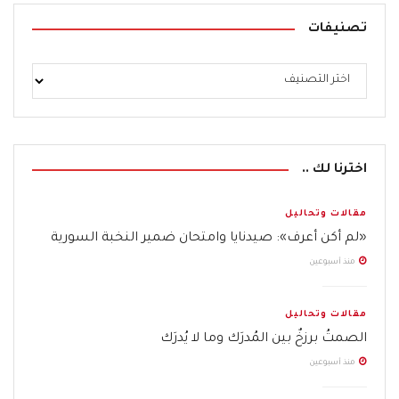
تصنيفات
اخترنا لك ..
مقالات وتحاليل
«لم أكن أعرف»: صيدنايا وامتحان ضمير النخبة السورية
منذ أسبوعين
مقالات وتحاليل
الصمتُ برزخٌ بين المُدرَك وما لا يُدرَك
منذ أسبوعين