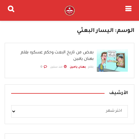
الوسم:
اليسار البعثي
بعض من تاريخ البعث وحكم عسكره بقلم
بهنان يامين
بقلم .
بهنان يامين
منذ سنتين
0
الأرشيف