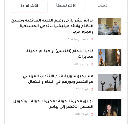
الأحدث
الأكثر تعليقاً
الأكثر قراءة
جرائم بشر يازجي زعيم الفتنة الطائفية وشبيح
النظام وقائد ميليشيات تدعي المسيحية
ومجرم حرب
أغسطس 14, 2014
فاديا اللحام (أغنيس) أراهبة أم عميلة
مخابرات
نوفمبر 7, 2013
مسيحيو سورية أثناء الانتداب الفرنسي:
مواقفهم ودورهم في البناء والنضال
مايو 26, 2012
توثيق مجزرة الحولة : مجزرة الحولة … وتحويل
السهل الأخضر إلى يباس
مايو 29, 2012