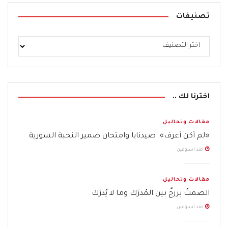
تصنيفات
اخترنا لك ..
مقالات وتحاليل
«لم أكن أعرف»: صيدنايا وامتحان ضمير النخبة السورية
منذ أسبوعين
مقالات وتحاليل
الصمتُ برزخٌ بين المُدرَك وما لا يُدرَك
منذ أسبوعين