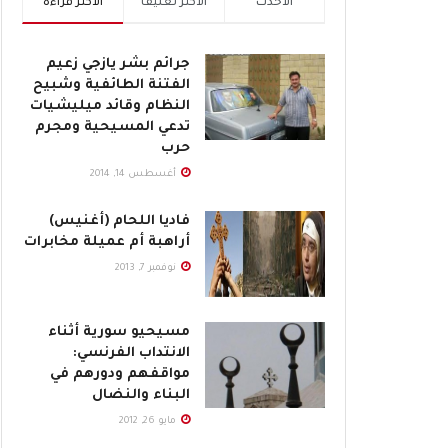
الأحدث
الأكثر تعليقاً
الأكثر قراءة
جرائم بشر يازجي زعيم
الفتنة الطائفية وشبيح
النظام وقائد ميليشيات
تدعي المسيحية ومجرم
حرب
أغسطس 14, 2014
فاديا اللحام (أغنيس)
أراهبة أم عميلة مخابرات
نوفمبر 7, 2013
مسيحيو سورية أثناء
الانتداب الفرنسي:
مواقفهم ودورهم في
البناء والنضال
مايو 26, 2012