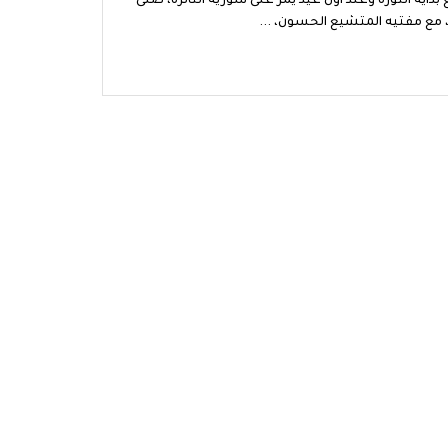
 بداية الثورة وعند أول عيد يمر على سورية الثائرة، صلى
 مع مفتيه المتشيع الحسون، ...