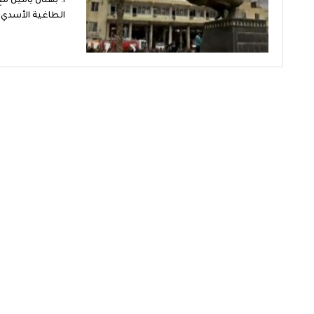
أ. بهنان يامين مع
الطاغية الأسدي،