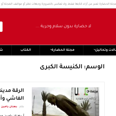
مجلة الحضارة تعبر عن آراء كتابها فقط، ولا تعكس بالضرورة وجهات نظر أو مواقف المجلة أو 
لا حضارة بدون سلام وحرية ..... No civilization without peace and freedom
لات وتحاليل
مجلة الحضارة
الكتاب
شر
الوسم:
الكنيسة الكبرى
الرقة مدين
الفاشي وأع
بقلم .
بهنان يامين