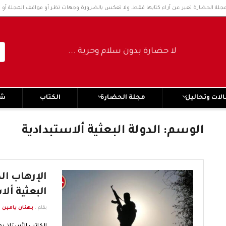
مجلة الحضارة تعبر عن آراء كتابها فقط، ولا تعكس بالضرورة وجهات نظر أو مواقف المجلة أو 
لا حضارة بدون سلام وحرية ..... No civilization without peace and freedom
لات وتحاليل
مجلة الحضارة
الكتاب
شر
الوسم:
الدولة البعثية ألاستبدادية
الإرهاب ال
البعثية ألا
بقلم .
بهنان يامين