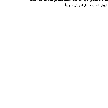
هنان الأسبوع الأول من أذار، شهد العالم عدة حوادث، كانت
ارولينا، حيث قتل امريكي طبيباً ...