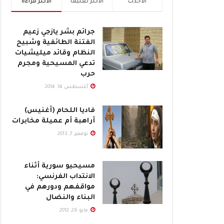
الأحدث
الأكثر تعليقاً
الأكثر قراءة
جرائم بشر يازجي زعيم
الفتنة الطائفية وشبيح
النظام وقائد ميليشيات
تدعي المسيحية ومجرم
حرب
أغسطس 14, 2014
فاديا اللحام (أغنيس)
أراهبة أم عميلة مخابرات
نوفمبر 7, 2013
مسيحيو سورية أثناء
الانتداب الفرنسي:
مواقفهم ودورهم في
البناء والنضال
مايو 26, 2012