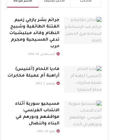
الأحدث
الأكثر تعليقاً
الأكثر قراءة
جرائم بشر يازجي زعيم
الفتنة الطائفية وشبيح
النظام وقائد ميليشيات
تدعي المسيحية ومجرم
حرب
أغسطس 14, 2014
فاديا اللحام (أغنيس)
أراهبة أم عميلة مخابرات
نوفمبر 7, 2013
مسيحيو سورية أثناء
الانتداب الفرنسي:
مواقفهم ودورهم في
البناء والنضال
مايو 26, 2012