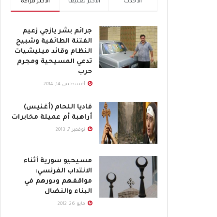
الأحدث
الأكثر تعليقاً
الأكثر قراءة
جرائم بشر يازجي زعيم
الفتنة الطائفية وشبيح
النظام وقائد ميليشيات
تدعي المسيحية ومجرم
حرب
أغسطس 14, 2014
فاديا اللحام (أغنيس)
أراهبة أم عميلة مخابرات
نوفمبر 7, 2013
مسيحيو سورية أثناء
الانتداب الفرنسي:
مواقفهم ودورهم في
البناء والنضال
مايو 26, 2012