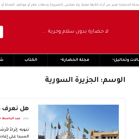
مجلة الحضارة تعبر عن آراء كتابها فقط، ولا تعكس بالضرورة وجهات نظر أو مواقف المجلة أو 
لا حضارة بدون سلام وحرية ..... No civilization without peace and freedom
لات وتحاليل
مجلة الحضارة
الكتاب
شر
الوسم:
الجزيرة السورية
هل نعرف ط
بقلم .
عبد الباسط س
تنويه: إثراءً لأ
السيدا على إعاد