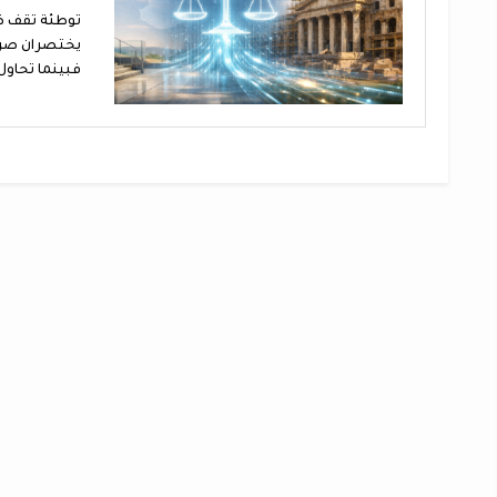
توطئة تقف ض
يختصران صراع
فبينما تحاول 