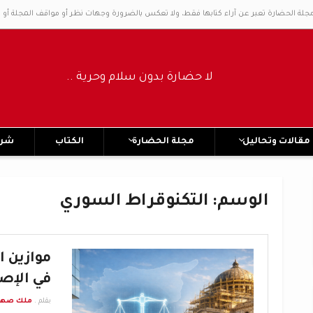
مجلة الحضارة تعبر عن آراء كتابها فقط، ولا تعكس بالضرورة وجهات نظر أو مواقف المجلة أو 
لا حضارة بدون سلام وحرية ..... No civilization without peace and freedom
مقالات وتحاليل
مجلة الحضارة
الكتاب
شرك
الوسم:
التكنوقراط السوري
موازين ا
في الإص
بقلم .
ملك صهيو