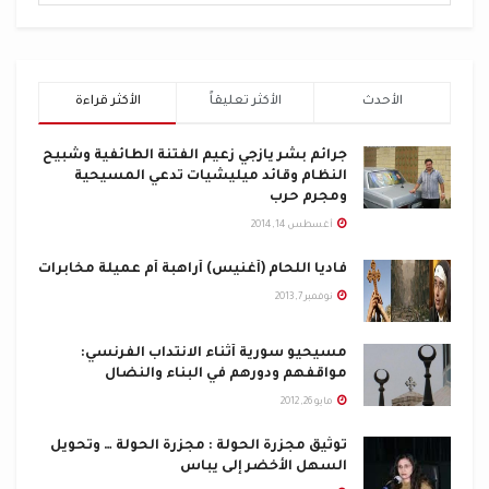
الأحدث
الأكثر تعليقاً
الأكثر قراءة
جرائم بشر يازجي زعيم الفتنة الطائفية وشبيح
النظام وقائد ميليشيات تدعي المسيحية
ومجرم حرب
أغسطس 14, 2014
فاديا اللحام (أغنيس) أراهبة أم عميلة مخابرات
نوفمبر 7, 2013
مسيحيو سورية أثناء الانتداب الفرنسي:
مواقفهم ودورهم في البناء والنضال
مايو 26, 2012
توثيق مجزرة الحولة : مجزرة الحولة … وتحويل
السهل الأخضر إلى يباس