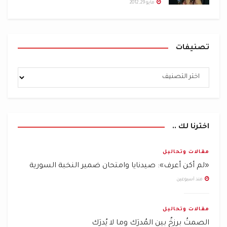
مايو 29, 2012
تصنيفات
اخترنا لك ..
مقالات وتحاليل
«لم أكن أعرف»: صيدنايا وامتحان ضمير النخبة السورية
منذ أسبوعين
مقالات وتحاليل
الصمتُ برزخٌ بين المُدرَك وما لا يُدرَك