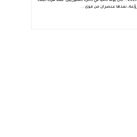
الأحد، 22 حزيران 2025... كان يوماً دامياً في ذاكرة السوريين. فقد هزّت البلاد
وّعة، نفذها عنصران من قوى ...