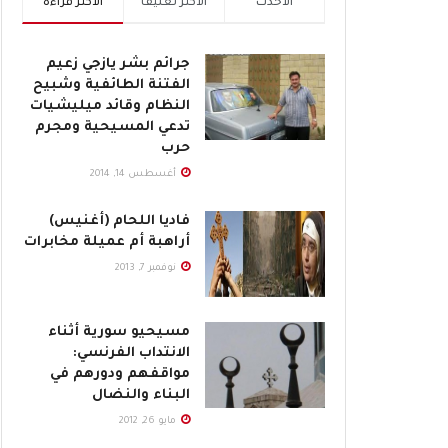
الأحدث
الأكثر تعليقاً
الأكثر قراءة
جرائم بشر يازجي زعيم
الفتنة الطائفية وشبيح
النظام وقائد ميليشيات
تدعي المسيحية ومجرم
حرب
أغسطس 14, 2014
فاديا اللحام (أغنيس)
أراهبة أم عميلة مخابرات
نوفمبر 7, 2013
مسيحيو سورية أثناء
الانتداب الفرنسي:
مواقفهم ودورهم في
البناء والنضال
مايو 26, 2012