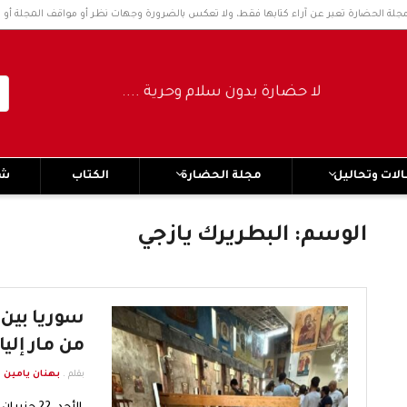
مجلة الحضارة تعبر عن آراء كتابها فقط، ولا تعكس بالضرورة وجهات نظر أو مواقف المجلة أو 
لا حضارة بدون سلام وحرية ..... No civilization without peace and freedom
لات وتحاليل
مجلة الحضارة
الكتاب
شر
الوسم:
البطريرك يازجي
سوريا بين 
من مار إل
بقلم .
بهنان يامين