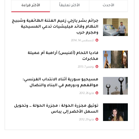
الأحدث
الأكثر تعليقاً
الأكثر قراءة
جرائم بشر يازجي زعيم الفتنة الطائفية وشبيح
النظام وقائد ميليشيات تدعي المسيحية
ومجرم حرب
أغسطس 14, 2014
فاديا اللحام (أغنيس) أراهبة أم عميلة
مخابرات
نوفمبر 7, 2013
مسيحيو سورية أثناء الانتداب الفرنسي:
مواقفهم ودورهم في البناء والنضال
مايو 26, 2012
توثيق مجزرة الحولة : مجزرة الحولة … وتحويل
السهل الأخضر إلى يباس
مايو 29, 2012