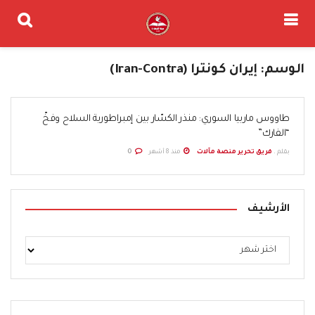
الوسم:
إيران كونترا (Iran-Contra)
طاووس ماربيا السوري: منذر الكسّار بين إمبراطورية السلاح وفخّ
“الفارك”
بقلم .
فريق تحرير منصة مآلات
منذ 8 أشهر
0
الأرشيف