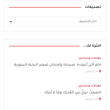
تصنيفات
اخترنا لك ..
مقالات وتحاليل
«لم أكن أعرف»: صيدنايا وامتحان ضمير النخبة السورية
منذ أسبوعين
مقالات وتحاليل
الصمتُ برزخٌ بين المُدرَك وما لا يُدرَك
منذ أسبوعين