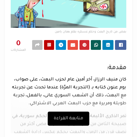
بعض من تاريخ البعث وحكم عسكره بقلم بهنان يامين
0
المشاركات
مقدمة:
كان منيف الرزاز، آخر أمين عام لحزب البعث، على صواب،
يوم عنون كتابه بـ (التجربة المرّة) عندما تحدث عن تجربته
مع البعث، ذلك أن الشعب السوري عانى، بالفعل، تجربة
طويلة ومريرة مع حزب البعث العربي الاشتراكي.
تمر الذكرى الأليمة، لتصدي حزب البعث لحكم سورية، في
متابعة القراءة
صبيحة الثامن من آذار/ مارس 1963، وقد مضى أكثر من
نصف قرن من الزمن، والبعث يحكم عكس إرادة الشعب