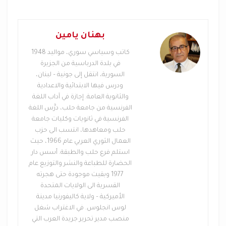
السوري، بالحديد والنار، وقد أثبت قمعُه للثورة السورية
وتدميره لسورية، إرهابَ الدولة التي أسسها البعث
وعسكره.
بهنان يامين
في صبيحة ذاك اليوم، أذيع البلاغ رقم واحد لإنهاء عهد
كاتب وسياسي سوري، مواليد 1948
في بلدة الدرباسية من الجزيرة
الانفصال، الذي حاول بعد فشل الوحدة المصرية –
السورية، انتقل إلى جونية – لبنان،
السورية، أن يعيد سورية إلى عهد يتميز بشيء من
ودرس فيها الابتدائية والاعدادية
الديمقراطية، ولو بشكل هيولي، فكان العسكر مرة ثانية
والثانوية العامة. إجازة في آداب اللغة
بالمرصاد لهذه الديمقراطية الواعدة، كما وصفها
جورج
الفرنسية من جامعة حلب، درَّس اللغة
طرابيشي
أولًا، في 28 آذار/ مارس 1962 حيث انقض
الفرنسية في ثانويات وكليات جامعة
حلب ومعاهدها، انتسب الى حزب
العسكر مرة أخرى على السلطة، عن طريق “الضباط
العمال الثوري العربي عام 1966، حيث
الشوام”، وحاول كل من الضباط الناصريين والبعثيين
استلم فرع حلب والطبقة. أسس دار
استغلال الوضع؛ فكان تمرد حلب: الناصريون
الحضارة للطباعة والنشر والتوزيع عام
بقيادة
جاسم علوان
، والبعثيون بقيادة
حمد عبيد
، وكان
1977 وبقيت موجودة حتى هجرته
الفشل مصير هذا التمرد، ليعود
ناظم القدسي
إلى سدة
القسرية الى الولايات المتحدة
الرئاسة، مع حكومة مدنية وبرلمان منتخب، بشكل شبه
الأميركية – ولاية كاليفورنيا مدينة
لوس انجلوس. في الاغتراب شغل
ديمقراطي.
منصب مدير تحرير جريدة العرب التي