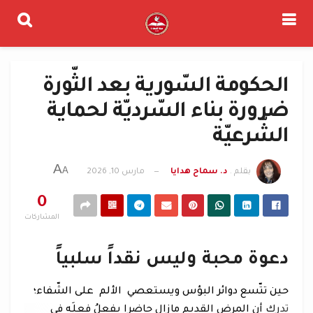
الحكومة السّورية بعد الثّورة
ضرورة بناء السّرديّة لحماية
الشّرعيّة
A
A
بقلم .
د. سماح هدايا
مارس 10, 2026
0
المشاركات
دعوة محبة وليس نقداً سلبياً
حين تتّسع دوائر البؤس ويستعصي الألم على الشّفاء؛
تدرك أن المرض القديم مازال حاضرا يفعلُ فعلَه في